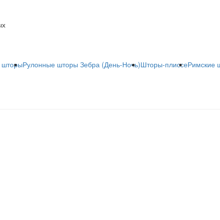
ых
 шторы
Рулонные шторы Зебра (День-Ночь)
Шторы-плиссе
Римские 