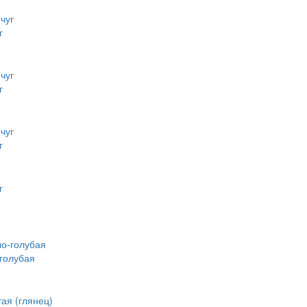
г
г
г
голубая