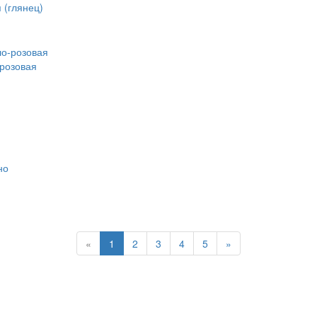
 (глянец)
розовая
«
1
2
3
4
5
»