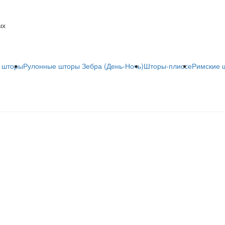
ых
 шторы
Рулонные шторы Зебра (День-Ночь)
Шторы-плиссе
Римские 